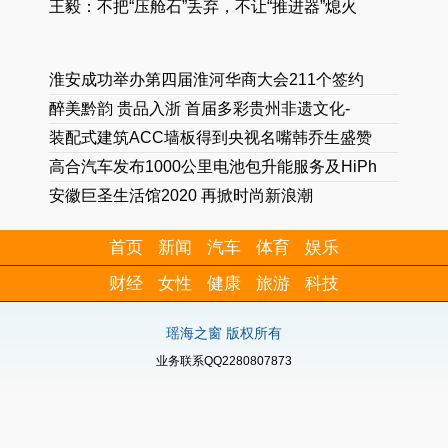
王毅：不把“压舱石”丢弃，不让“推进器”熄火
淮安成功举办第四届淮河华商大会211个签约
醉美黔韵 贵品入浙 首届多彩贵州非遗文化-
装配式建筑ACC墙板得到央视名嘴韩乔生盛赞
高合汽车发布1000公里电池包升能服务及HiPh
安徽巨圣生活馆2020 再掀时尚新浪潮
首页
新闻
汽车
体育
娱乐
财经
女性
健康
旅游
科技
瑶海之窗 版权所有
业务联系QQ2280807873