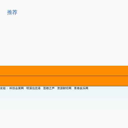
推荐
友链：
科技会展网
明溪信息港
莲都之声
资源财经网
青春娱乐网