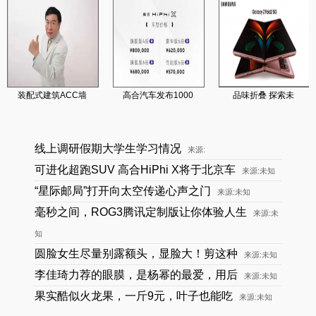
装配式建筑ACC墙
高合汽车发布1000
品味折叠 探索未
线上调研假期大学生学习情况
来源:
可进化超跑SUV 高合HiPhi X将于北京车
来源:未知
“星际邮局”打开向太空传递心声之门
来源:未知
毫秒之间，ROG3腾讯定制版让你体验人生
来源:未
知
圆脸女生尽量别露额头，显脸大！剪这种
来源:未知
李佳琦力荐的眼膜，是杨幂的最爱，用后
来源:未知
果实酷似火龙果，一斤9元，叶子也能吃
来源:未知