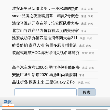
淮安浪里马队徽出圈，一座水城的热血
来源: 未知
smart品牌之夜重磅启幕，精灵2号概念
来源: 未知
浪你马淮超开赛在即，淮安区队蓄力备
来源: 未知
北京山谷以产品力筑就有温度的美好家
来源:
淮安成功举办第四届淮河华商大会211
来源: 未知
醉美黔韵 贵品入浙 首届多彩贵州非遗
来源: 未知
装配式建筑ACC墙板得到央视名嘴韩乔
来源: 未知
高合汽车发布1000公里电池包升能服务
来源: 未知
安徽巨圣生活馆2020 再掀时尚新浪潮
来源:
品味折叠 探索未来 三星Galaxy Z Fol
来源: 未知
新闻