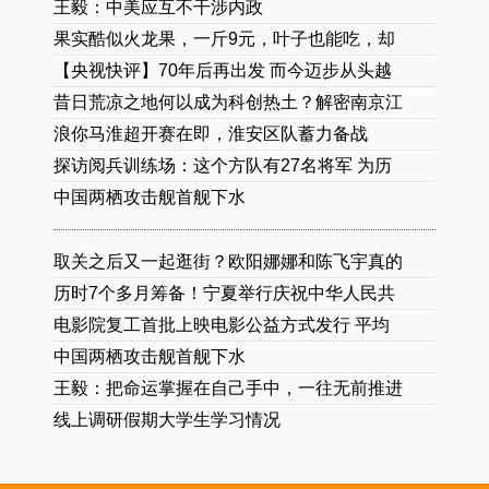
王毅：中美应互不干涉内政
果实酷似火龙果，一斤9元，叶子也能吃，却
【央视快评】70年后再出发 而今迈步从头越
昔日荒凉之地何以成为科创热土？解密南京江
浪你马淮超开赛在即，淮安区队蓄力备战
探访阅兵训练场：这个方队有27名将军 为历
中国两栖攻击舰首舰下水
取关之后又一起逛街？欧阳娜娜和陈飞宇真的
历时7个多月筹备！宁夏举行庆祝中华人民共
电影院复工首批上映电影公益方式发行 平均
中国两栖攻击舰首舰下水
王毅：把命运掌握在自己手中，一往无前推进
线上调研假期大学生学习情况