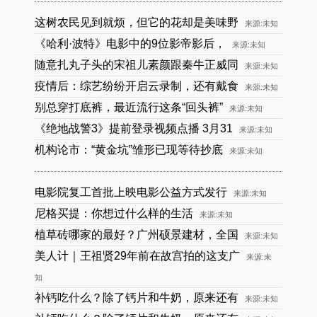
这树农民见到就烦，但它的花却是美味野
来源:未知
《哈利·波特》电影中的9位影帝影后，
来源:未知
随意扎丸子头的宋祖儿素颜跟秦牛正威同
来源:未知
疫情后：综艺纷纷开启云录制，还有戴食
来源:未知
别总穿打底裤，最近流行这条“回头裤”
来源:未知
《绝地战警3》提前登录视频点播 3月31
来源:未知
机构论市：“黄金坑”雏形已现等待抄底
来源:未知
电影院复工首批上映电影公益方式发行
来源:未知
尼格买提：你想过什么样的生活
来源:未知
植草砖哪家的最好？广州硕景建材，全国
来源:未知
美人计｜王祖贤29年前在故宫拍的这支广
来源:未
知
补钙吃什么？除了钙片和牛奶，原来还有
来源:未知