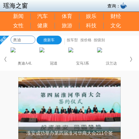
瑶海之窗
查询：
新闻
汽车
体育
娱乐
财经
女性
健康
旅游
科技
文化
淮安成功举办第四届淮河华商大会211个签