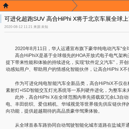
可进化超跑SUV 高合HiPhi X将于北京车展全球
2020-08-12 11:21 来源:未知
2020年8月11日，华人运通宣布旗下豪华纯电动汽车“全球
高合HiPhiX是基于全球领先的HOA开放式电子电
提下带来性能和体验的持续进化，实现“软件定义汽车”，开创
动感知用户、帮助用户的情感化智能伙伴，让高合HiPhi 
作为可进化纯电智能汽车全新品类，高合HiPhiX不
素射灯+ISD智能交互灯光系统等一系列硬件进化，为整车
此外，高合HiPhi X在全球范围内率先搭载双冗余L
电、丰田纺织、爱信精机、华域视觉等世界领先供应链伙伴的技术
向功能，提供超越期待的高品质豪华驾乘体验。
从全球首条车路协同自动驾驶智能化城市道路在盐城开通