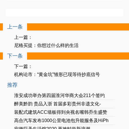
上一条
上一篇：
尼格买提：你想过什么样的生活
下一条
下一篇：
机构论市：“黄金坑”雏形已现等待抄底信号
推荐
淮安成功举办第四届淮河华商大会211个签约
醉美黔韵 贵品入浙 首届多彩贵州非遗文化-
装配式建筑ACC墙板得到央视名嘴韩乔生盛赞
高合汽车发布1000公里电池包升能服务及HiPh
安徽巨圣生活馆2020 再掀时尚新浪潮