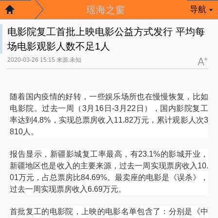
瑶海之窗
导航
电影院复工首批上映电影公益方式发行 平均每
场电影观影人数不足1人
2020-03-26 15:15 来源:未知
随着国内疫情的好转，一些娱乐场所也在慢慢恢复，比如
电影院。过去一周（
3
月
16
日
-3
月
22
日），国内影院复工
率达到
4.8%
，实现总票房收入
11.82
万元，累计观影人次
3
810
人。
报告显示，新疆影城复工率最高，有
23.1%
的影城开业，
新疆地区也是收入的主要来源，过去一周实现票房收入
10.
01
万元，占总票房比
84.69%
。最卖座的电影是《误杀》，
过去一周实现票房收入
6.69
万元。
首批复工的电影院，上映的电影名单包含了：分别是《中