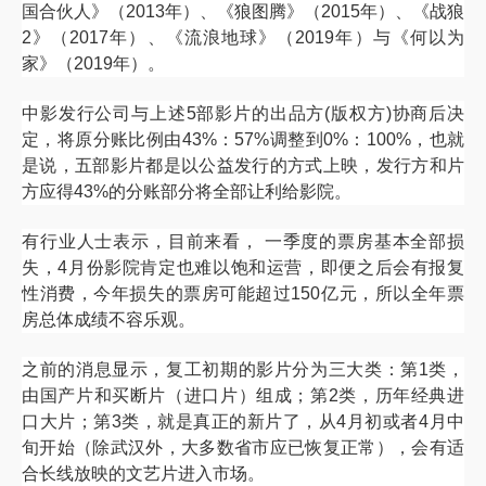
国合伙人》（
2013
年）、《狼图腾》（
2015
年）、《战狼
2
》（
2017
年）、《流浪地球》（
2019
年）与《何以为
家》（
2019
年）。
中影发行公司与上述
5
部影片的出品方
(
版权方
)
协商后决
定，将原分账比例由
43%
：
57%
调整到
0%
：
100%
，也就
是说，五部影片都是以公益发行的方式上映，发行方和片
方应得
43%
的分账部分将全部让利给影院。
有行业人士表示，目前来看，
一季度的票房基本全部损
失，
4
月份影院肯定也难以饱和运营，即便之后会有报复
性消费，今年损失的票房可能超过
150
亿元，所以全年票
房总体成绩不容乐观。
之前的消息显示，复工初期的影片分为三大类：第
1
类，
由国产片和买断片（进口片）组成；第
2
类，历年经典进
口大片；第
3
类，就是真正的新片了，从
4
月初或者
4
月中
旬开始（除武汉外，大多数省市应已恢复正常），会有适
合长线放映的文艺片进入市场。