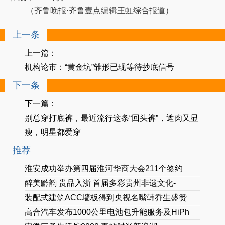
（齐鲁晚报·齐鲁壹点编辑王虹综合报道）
上一条
上一篇：
机构论市：“黄金坑”雏形已现等待抄底信号
下一条
下一篇：
别总穿打底裤，最近流行这条“回头裤”，遮肉又显
瘦，明星都爱穿
推荐
淮安成功举办第四届淮河华商大会211个签约
醉美黔韵 贵品入浙 首届多彩贵州非遗文化-
装配式建筑ACC墙板得到央视名嘴韩乔生盛赞
高合汽车发布1000公里电池包升能服务及HiPh