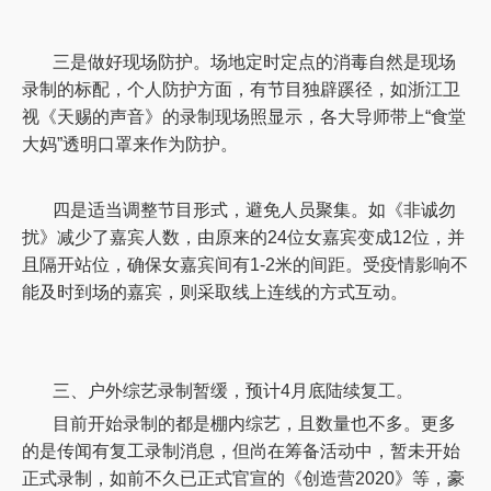
三是做好现场防护。场地定时定点的消毒自然是现场
录制的标配，个人防护方面，有节目独辟蹊径，如浙江卫
视《天赐的声音》的录制现场照显示，各大导师带上
“食堂
大妈”透明口罩来作为防护。
四是适当调整节目形式，避免人员聚集。如《非诚勿
扰》减少了嘉宾人数，由原来的
24位女嘉宾变成12位，并
且隔开站位，确保女嘉宾间有1-2米的间距。受疫情影响不
能及时到场的嘉宾，则采取线上连线的方式互动。
三、户外综艺录制暂缓，预计
4月底陆续复工。
目前开始录制的都是棚内综艺，且数量也不多。更多
的是传闻有复工录制消息，但尚在筹备活动中，暂未开始
正式录制，如前不久已正式官宣的《创造营
2020》等，豪