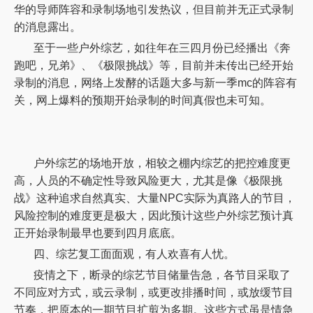
华的导师阵容和录制场地引发热议，但目前并无正式录制
的消息露出。
至于一些户外综艺，如往年在三四月份已经播出《奔
跑吧，兄弟》、《极限挑战》等，目前并未传出已经开始
录制的消息，网络上发酵的话题大多与新一季
mc的阵容有
关，网上爆料的预期开始录制的时间真假也未可知。
户外综艺的场地开放，相较之棚内综艺的把控难度更
高，人员的不确定性导致风险更大，尤其是像《极限挑
战》这种追求自然真实、大量
NPC实际为真路人的节目，
风险控制的难度更是极大，因此预计这些户外综艺预计真
正开始录制最早也要到四月底底。
四、综艺复工面面观，有人欢喜有人忧。
疫情之下，断录的综艺节目储量告急，各节目采取了
不同应对方式，或云录制，或更改排播时间，或放缓节目
节奏，把原本的一期节目扩剪为多期。这些方式虽是情急