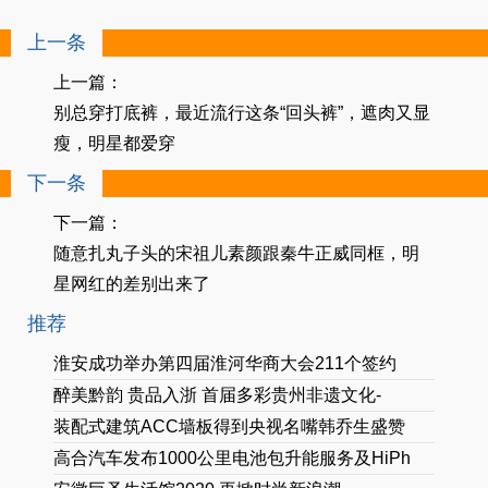
上一条
上一篇：
别总穿打底裤，最近流行这条“回头裤”，遮肉又显
瘦，明星都爱穿
下一条
下一篇：
随意扎丸子头的宋祖儿素颜跟秦牛正威同框，明
星网红的差别出来了
推荐
淮安成功举办第四届淮河华商大会211个签约
醉美黔韵 贵品入浙 首届多彩贵州非遗文化-
装配式建筑ACC墙板得到央视名嘴韩乔生盛赞
高合汽车发布1000公里电池包升能服务及HiPh