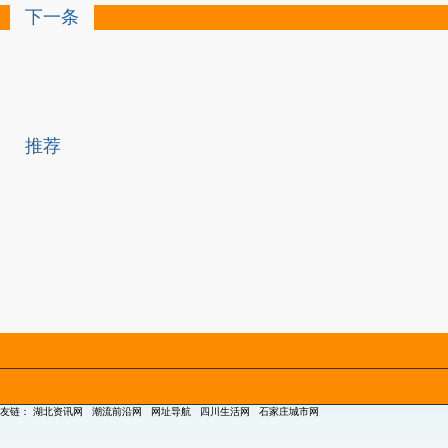
下一条
推荐
友链：
湖北资讯网
潮流前沿网
网址导航
四川生活网
石家庄城市网