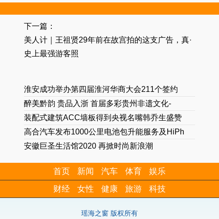
下一篇：
美人计｜王祖贤29年前在故宫拍的这支广告，真·
史上最强游客照
淮安成功举办第四届淮河华商大会211个签约
醉美黔韵 贵品入浙 首届多彩贵州非遗文化-
装配式建筑ACC墙板得到央视名嘴韩乔生盛赞
高合汽车发布1000公里电池包升能服务及HiPh
安徽巨圣生活馆2020 再掀时尚新浪潮
首页
新闻
汽车
体育
娱乐
财经
女性
健康
旅游
科技
瑶海之窗 版权所有